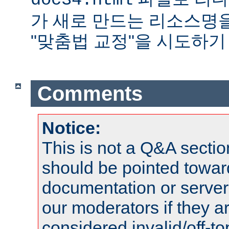
doc34.html
가 새로 만드는 리소스명
"맞춤법 교정"을 시도하기
Comments
Notice:
This is not a Q&A sect
should be pointed towar
documentation or serve
our moderators if they a
considered invalid/off-t