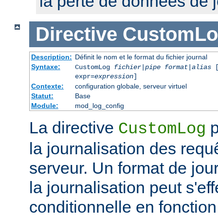
la perte de données de j
Directive
CustomLo
Description:
Définit le nom et le format du fichier journal
Syntaxe:
CustomLog
fichier
|
pipe
format
|
alias
[
expr=
expression
]
Contexte:
configuration globale, serveur virtuel
Statut:
Base
Module:
mod_log_config
La directive
p
CustomLog
la journalisation des req
serveur. Un format de journ
la journalisation peut s'e
conditionnelle en fonctio