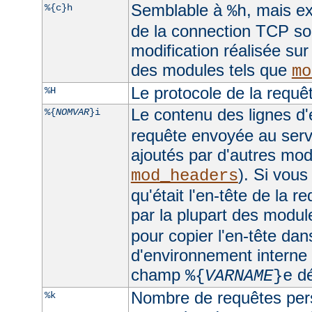
Semblable à
, mais ex
%{c}h
%h
de la connection TCP sou
modification réalisée sur
des modules tels que
mo
Le protocole de la requê
%H
Le contenu des lignes d'
%{
NOMVAR
}i
requête envoyée au serv
ajoutés par d'autres mo
). Si vous
mod_headers
qu'était l'en-tête de la r
par la plupart des module
pour copier l'en-tête dan
d'environnement interne e
champ
dé
%{
VARNAME
}e
Nombre de requêtes pers
%k