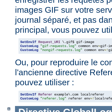
images GIF sur votre serv
journal séparé, et pas dan
principal, vous pouvez util
SetEnvIf
Request_URI
CustomLog
"gif-requests.log"
 common env
=
CustomLog
"nongif-requests.log"
 common env
=!
g
Ou, pour reproduire le c
l'ancienne directive Refe
pouvez utiliser :
SetEnvIf
Referer
CustomLog
"referer.log"
 referer env
=!
localref