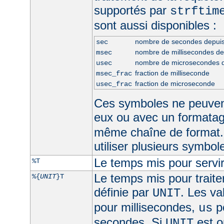
supportés par
strftim
sont aussi disponibles :
nombre de secondes depui
sec
nombre de millisecondes d
msec
nombre de microsecondes 
usec
fraction de milliseconde
msec_frac
fraction de microseconde
usec_frac
Ces symboles ne peuven
eux ou avec un formata
même chaîne de format.
utiliser plusieurs symbo
Le temps mis pour servir
%T
Le temps mis pour traite
%{
UNIT
}T
définie par
. Les va
UNIT
pour millisecondes,
p
us
secondes. Si
est om
UNIT