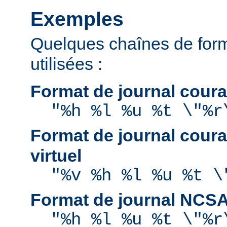
Exemples
Quelques chaînes de for
utilisées :
Format de journal coura
"%h %l %u %t \"%r
Format de journal coura
virtuel
"%v %h %l %u %t \
Format de journal NCS
"%h %l %u %t \"%r