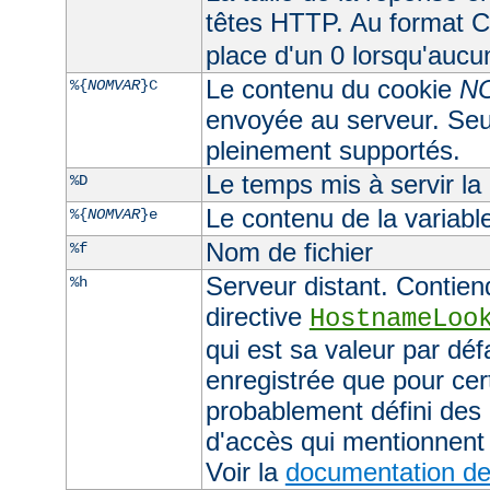
têtes HTTP. Au format CL
place d'un 0 lorsqu'aucu
Le contenu du cookie
N
%{
NOMVAR
}C
envoyée au serveur. Seul
pleinement supportés.
Le temps mis à servir la
%D
Le contenu de la variab
%{
NOMVAR
}e
Nom de fichier
%f
Serveur distant. Contiend
%h
directive
HostnameLoo
qui est sa valeur par déf
enregistrée que pour cer
probablement défini des 
d'accès qui mentionnent 
Voir la
documentation de