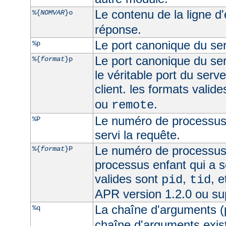
Le contenu de la ligne d
%{
NOMVAR
}o
réponse.
Le port canonique du ser
%p
Le port canonique du ser
%{
format
}p
le véritable port du serve
client. les formats valid
ou
.
remote
Le numéro de processus 
%P
servi la requête.
Le numéro de processus
%{
format
}P
processus enfant qui a s
valides sont
,
, 
pid
tid
APR version 1.2.0 ou su
La chaîne d'arguments (
%q
chaîne d'arguments exist