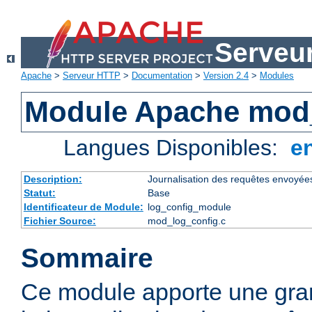
Serveu
Apache
>
Serveur HTTP
>
Documentation
>
Version 2.4
>
Modules
Module Apache mod
Langues Disponibles:
e
Description:
Journalisation des requêtes envoyée
Statut:
Base
Identificateur de Module:
log_config_module
Fichier Source:
mod_log_config.c
Sommaire
Ce module apporte une gra