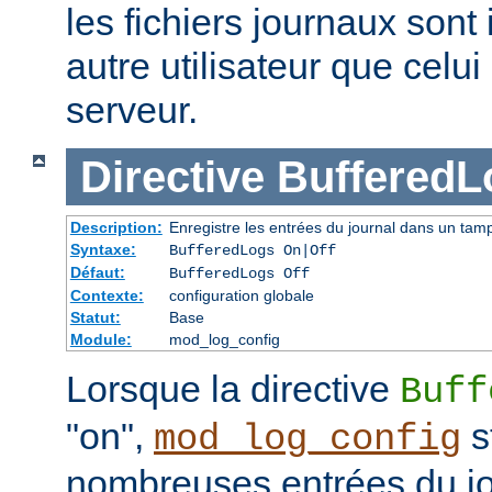
les fichiers journaux sont 
autre utilisateur que celu
serveur.
Directive
BufferedL
Description:
Enregistre les entrées du journal dans un tam
Syntaxe:
BufferedLogs On|Off
Défaut:
BufferedLogs Off
Contexte:
configuration globale
Statut:
Base
Module:
mod_log_config
Lorsque la directive
Buff
"on",
s
mod_log_config
nombreuses entrées du j