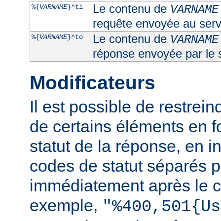
Le contenu de
%{
VARNAME
}^ti
VARNAME
requête envoyée au serv
Le contenu de
%{
VARNAME
}^to
VARNAME
réponse envoyée par le 
Modificateurs
Il est possible de restrein
de certains éléments en f
statut de la réponse, en i
codes de statut séparés p
immédiatement après le c
exemple,
"%400,501{Us