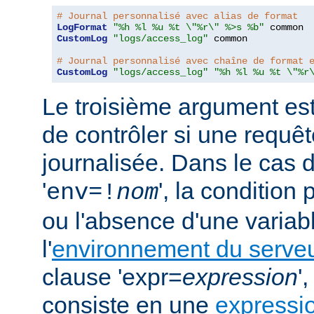
# Journal personnalisé avec alias de format
LogFormat
"%h %l %u %t \"%r\" %>s %b"
CustomLog
"logs/access_log"
 common

# Journal personnalisé avec chaîne de format 
CustomLog
"logs/access_log"
"%h %l %u %t \"%r
Le troisième argument est
de contrôler si une requêt
journalisée. Dans le cas 
'
', la condition
env=!
nom
ou l'absence d'une variabl
l'
environnement du serve
clause 'expr=
expression
'
consiste en une
expressi