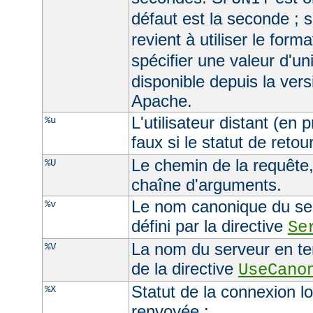
défaut est la seconde ; s
revient à utiliser le form
spécifier une valeur d'un
disponible depuis la ver
Apache.
L'utilisateur distant (en
%u
faux si le statut de retour
Le chemin de la requête, 
%U
chaîne d'arguments.
Le nom canonique du serv
%v
défini par la directive
Se
La nom du serveur en ten
%V
de la directive
UseCano
Statut de la connexion l
%X
renvoyée :