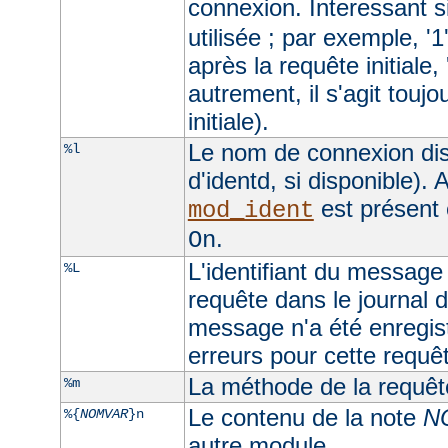
connexion. Interessant si
utilisée ; par exemple, '1
après la requête initiale, 
autrement, il s'agit toujo
initiale).
Le nom de connexion dis
%l
d'identd, si disponible). A
est présent 
mod_ident
.
On
L'identifiant du message 
%L
requête dans le journal d
message n'a été enregist
erreurs pour cette requê
La méthode de la requêt
%m
Le contenu de la note
N
%{
NOMVAR
}n
autre module.