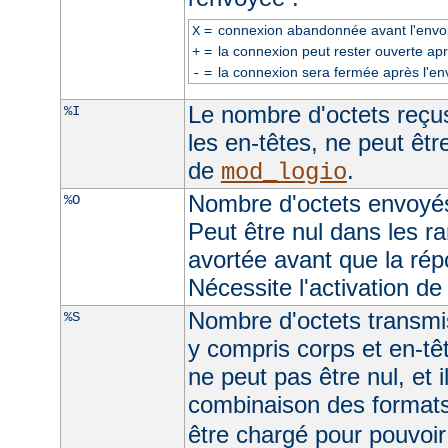
=
connexion abandonnée avant l'envoi
X
=
la connexion peut rester ouverte apr
+
=
la connexion sera fermée après l'en
-
Le nombre d'octets reçus
%I
les en-têtes, ne peut être
de
.
mod_logio
Nombre d'octets envoyés
%O
Peut être nul dans les r
avortée avant que la rép
Nécessite l'activation d
Nombre d'octets transmis
%S
y compris corps et en-t
ne peut pas être nul, et 
combinaison des format
être chargé pour pouvoir 