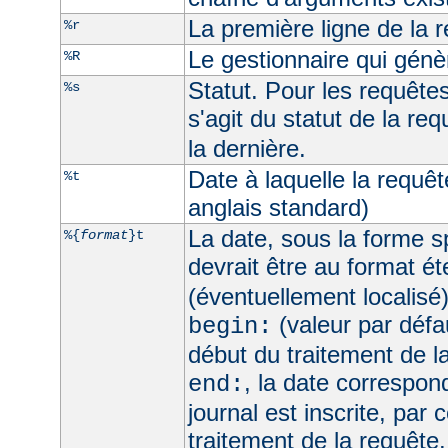
La première ligne de la 
%r
Le gestionnaire qui génèr
%R
Statut. Pour les requêtes 
%s
s'agit du statut de la req
la dernière.
Date à laquelle la requê
%t
anglais standard)
La date, sous la forme sp
%{
format
}t
devrait être au format é
(éventuellement localisé
(valeur par défau
begin:
début du traitement de l
, la date correspo
end:
journal est inscrite, par 
traitement de la requête